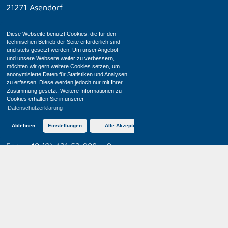
21271 Asendorf
global-con GmbH
Diese Webseite benutzt Cookies, die für den
technischen Betrieb der Seite erforderlich sind
und stets gesetzt werden. Um unser Angebot
Vollhöfner Weiden 19
und unsere Webseite weiter zu verbessern,
21129 Hamburg
möchten wir gern weitere Cookies setzen, um
anonymisierte Daten für Statistiken und Analysen
zu erfassen. Diese werden jedoch nur mit Ihrer
global-ass GmbH
Zustimmung gesetzt. Weitere Informationen zu
Cookies erhalten Sie in unserer
Buschhöhe 8
Datenschutzerklärung
28357 Bremen
Ablehnen
Einstellungen
Alle Akzeptieren
Fon:
+49 (0) 421 52 088 – 0
Fax: +49 (0) 421 52 088 – 100
mail@global.hn
Impressum
Datenschutz
Informationspflichten