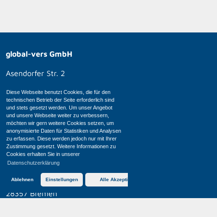
global-vers GmbH
Asendorfer Str. 2
21271 Asendorf
Diese Webseite benutzt Cookies, die für den
technischen Betrieb der Seite erforderlich sind
global-con GmbH
und stets gesetzt werden. Um unser Angebot
und unsere Webseite weiter zu verbessern,
möchten wir gern weitere Cookies setzen, um
Vollhöfner Weiden 19
anonymisierte Daten für Statistiken und Analysen
21129 Hamburg
zu erfassen. Diese werden jedoch nur mit Ihrer
Zustimmung gesetzt. Weitere Informationen zu
Cookies erhalten Sie in unserer
global-ass GmbH
Datenschutzerklärung
Ablehnen
Einstellungen
Alle Akzeptieren
Buschhöhe 8
28357 Bremen
Fon:
+49 (0) 421 52 088 – 0